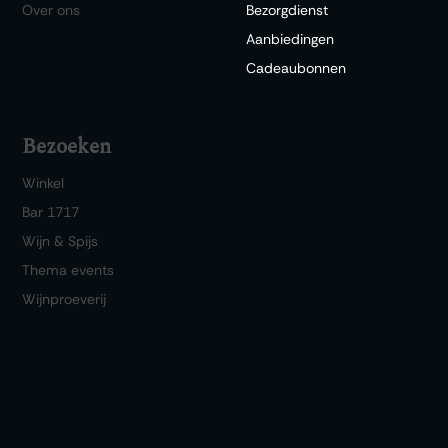
Over ons
Bezorgdienst
Aanbiedingen
Cadeaubonnen
Bezoeken
Winkel
Bar 1717
Wijn & Spijs
Thema events
Wijnproeverij