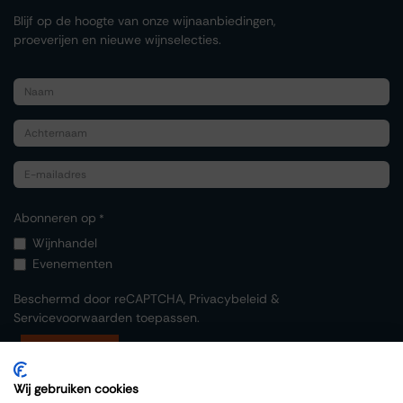
Blijf op de hoogte van onze wijnaanbiedingen,
proeverijen en nieuwe wijnselecties.
Abonneren op
*
Wijnhandel
Evenementen
Beschermd door reCAPTCHA,
Privacybeleid
&
Servicevoorwaarden
toepassen.
Indienen
Wij gebruiken cookies