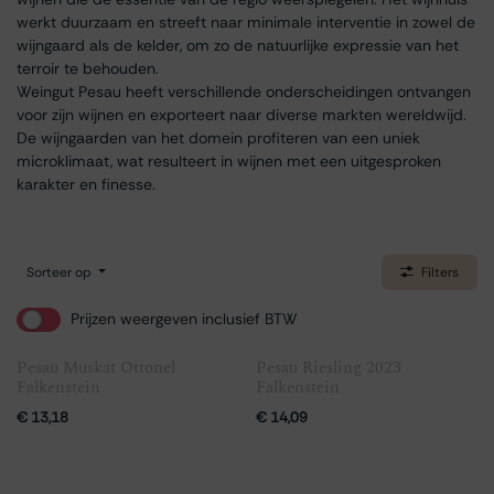
werkt duurzaam en streeft naar minimale interventie in zowel de
wijngaard als de kelder, om zo de natuurlijke expressie van het
terroir te behouden.
Weingut Pesau heeft verschillende onderscheidingen ontvangen
voor zijn wijnen en exporteert naar diverse markten wereldwijd.
De wijngaarden van het domein profiteren van een uniek
microklimaat, wat resulteert in wijnen met een uitgesproken
karakter en finesse.
Sorteer op
Filters
Prijzen weergeven inclusief BTW
Pesau Muskat Ottonel
Pesau Riesling 2023
Falkenstein
Falkenstein
€
13,18
€
14,09