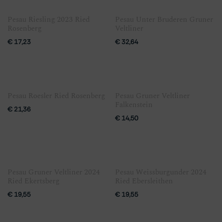
Pesau Riesling 2023 Ried
Pesau Unter Bruderen Gruner
Rosenberg
Veltliner
€
17,23
€
32,64
Pesau Roesler Ried Rosenberg
Pesau Gruner Veltliner
Falkenstein
€
21,36
€
14,50
Pesau Gruner Veltliner 2024
Pesau Weissburgunder 2024
Ried Ekertsberg
Ried Ebersleithen
€
19,55
€
19,55