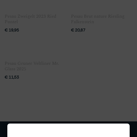
Pesau Zweigelt 2023 Ried
Pesau Brut nature Riesling
Pontel
Falkenstein
€
19,95
€
20,87
Pesau Gruner Veltliner Mr.
Glass 2025
€
11,53