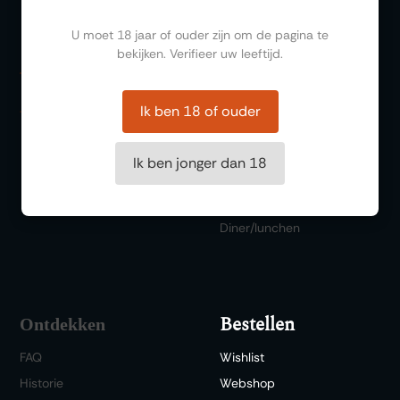
Ben jij ouder dan 18?
Organiseren
U moet 18 jaar of ouder zijn om de pagina te
bekijken. Verifieer uw leeftijd.
Zalen
Feesten
Ik ben 18 of ouder
Trouwen
Borrelen
Ik ben jonger dan 18
Vergaderen
Wijnproeverij
Diner/lunchen
Bestellen
Ontdekken
FAQ
Wishlist
Historie
Webshop