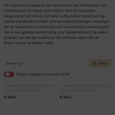
Het wijnhuis is toegewijd aan het behoud van het karakter van
Châteauneuf-du-Pape, met respect voor de natuurlijke
omgeving en het terroir. Domaine La Boutinière exporteert zijn
wijnen wereldwijd en heeft diverse onderscheidingen ontvangen,
die de kwaliteit en consistentie van hun ambacht onderstrepen.
Het is een geliefde bestemming voor wijnliefhebbers die willen
proeven van de rijke traditie en de verfijnde wijnen die de
Rhône-streek te bieden heeft.
Sorteer op
Filters
Prijzen weergeven inclusief BTW
Domaine La Boutiniere Blanc
Domaine La Boutiniere rouge
Chateauneuf du Pape
Châteauneuf du Pape
€
36,32
€
30,91