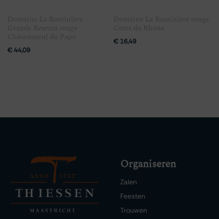
Domaine La Boutiniere
Domaine La Boutiniere rouge
Grande Reserva rouge
Cotes du Rhone
Châteauneuf du Pape
€
16,49
€
44,09
Organiseren
Zalen
Feesten
Trouwen