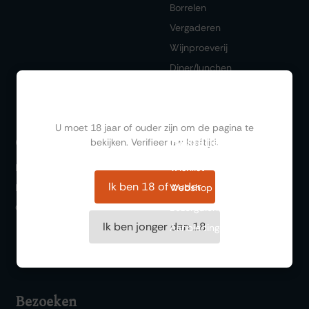
Borrelen
Vergaderen
Wijnproeverij
Diner/lunchen
Ben jij ouder dan 18?
U moet 18 jaar of ouder zijn om de pagina te
Bestellen
Ontdekken
bekijken. Verifieer uw leeftijd.
FAQ
Wishlist
Ik ben 18 of ouder
Historie
Webshop
Over ons
Bezorgdienst
Ik ben jonger dan 18
Aanbiedingen
Cadeaubonnen
Bezoeken