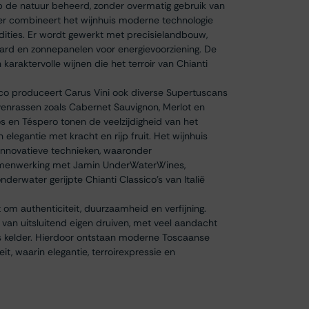
de natuur beheerd, zonder overmatig gebruik van
er combineert het wijnhuis moderne technologie
dities. Er wordt gewerkt met precisielandbouw,
aard en zonnepanelen voor energievoorziening. De
karaktervolle wijnen die het terroir van Chianti
sico produceert Carus Vini ook diverse Supertuscans
ivenrassen zoals Cabernet Sauvignon, Merlot en
s en Téspero tonen de veelzijdigheid van het
elegantie met kracht en rijp fruit. Het wijnhuis
nnovatieve technieken, waaronder
samenwerking met Jamin UnderWaterWines,
derwater gerijpte Chianti Classico’s van Italië
t om authenticiteit, duurzaamheid en verfijning.
van uitsluitend eigen druiven, met veel aandacht
als kelder. Hierdoor ontstaan moderne Toscaanse
eit, waarin elegantie, terroirexpressie en