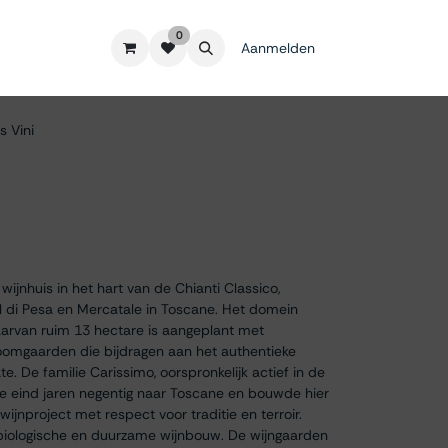
0
Aanmelden
s Vini
 wijnhuis in het hart van de Chianti Classico,
l di Pesa en Mercatale in Toscane. Het domein
aarvan ruim 13 hectare is aangeplant met
oomgaarden die bijdragen aan het authentieke
e. De familie Carissimo, oorspronkelijk actief in de
sde eind jaren negentig naar Toscane en bouwde hier
jnproject met respect voor traditie en terroir.
op biologische en duurzame wijnbouw. De wijngaarden