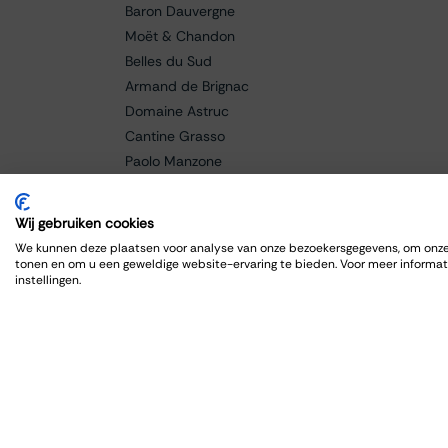
Baron Dauvergne
Moët & Chandon
Belles du Sud
Armand de Brignac
Domaine Astruc
Cantine Grasso
Paolo Manzone
Champagne Bollinger
Braida
Wij gebruiken cookies
Baricci
We kunnen deze plaatsen voor analyse van onze bezoekersgegevens, om onze 
Fanti
tonen en om u een geweldige website-ervaring te bieden. Voor meer informat
instellingen.
Caldora
Cellar de Capcanes
Cero
Charles Lafitte
Château Lagrange
Château Grand-Puy Ducasse
Château Lafon-Rochet