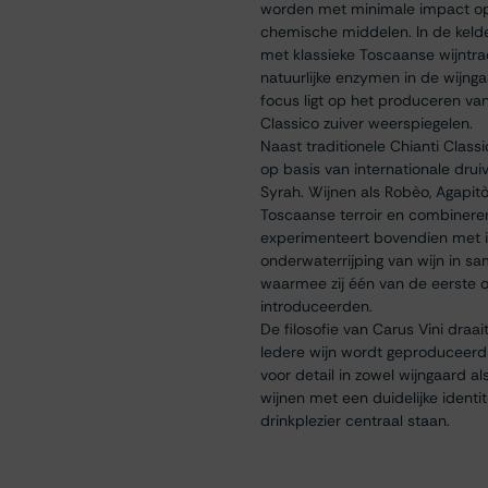
worden met minimale impact op 
chemische middelen. In de keld
met klassieke Toscaanse wijntra
natuurlijke enzymen in de wijng
focus ligt op het produceren van 
Classico zuiver weerspiegelen.
Naast traditionele Chianti Clas
op basis van internationale dru
Syrah. Wijnen als Robèo, Agapitò
Toscaanse terroir en combineren 
experimenteert bovendien met i
onderwaterrijping van wijn in 
waarmee zij één van de eerste on
introduceerden.
De filosofie van Carus Vini draai
Iedere wijn wordt geproduceerd 
voor detail in zowel wijngaard 
wijnen met een duidelijke identit
drinkplezier centraal staan.