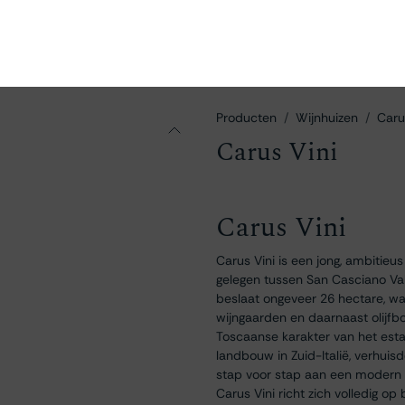
en
Ontdekken
Bestellen
Bezoeken
Contact
Producten
Wijnhuizen
Caru
Carus Vini
Carus Vini
Carus Vini is een jong, ambitieus
gelegen tussen San Casciano Va
beslaat ongeveer 26 hectare, w
wijngaarden en daarnaast olijfb
Toscaanse karakter van het estat
landbouw in Zuid-Italië, verhui
stap voor stap aan een modern wi
Carus Vini richt zich volledig 