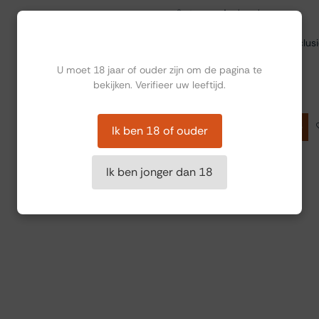
Sorteer op:
Aanbevolen
Ben jij ouder dan 18?
Prijzen weergeven inclus
U moet 18 jaar of ouder zijn om de pagina te
Carusvini Baldero 2021
bekijken. Verifieer uw leeftijd.
Chianti Classico
€
14,01
Toevoegen aan winkelmandje
Ik ben 18 of ouder
Ik ben jonger dan 18