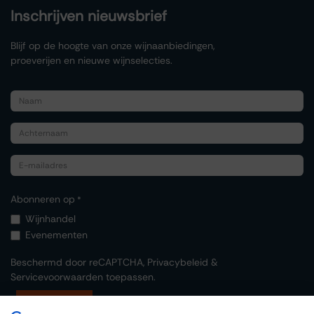
Inschrijven nieuwsbrief
Blijf op de hoogte van onze wijnaanbiedingen,
proeverijen en nieuwe wijnselecties.
Abonneren op
*
Wijnhandel
Evenementen
Beschermd door reCAPTCHA,
Privacybeleid
&
Servicevoorwaarden
toepassen.
Indienen