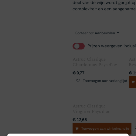
deel van de wijn wordt gerijpt o
complexiteit en een aangename r
Sorteer op:
Aanbevolen
Prijzen weergeven inclus
Astruc Classique
Ast
Chardonnay Pays d'oc
Res
€
9,77
€
1
Toevoegen aan verlanglijst
Astruc Classique
Viognier Pays d'oc
€
12,68
Toevoegen aan winkelmandje