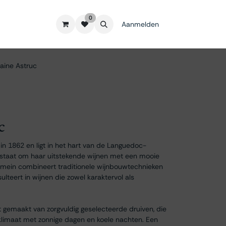
0
Aanmelden
ine Astruc
c
n 1862 en ligt in het hart van de Languedoc-
d staat om haar uitstekende wijnen met een mooie
domein combineert traditionele wijnbouwtechnieken
lteert in wijnen die zowel karaktervol als
gemaakt van zorgvuldig geselecteerde druiven, die
klimaat met zonnige dagen en koele nachten. Een