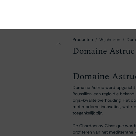
en
Ontdekken
Bestellen
Bezoeken
Contact
Producten
Wijnhuizen
Doma
Domaine Astruc
Domaine Astru
Domaine Astruc werd opgericht i
Roussillon, een regio die beken
prijs-kwaliteitverhouding. Het 
met moderne innovaties, wat resu
toegankelijk zijn.
De Chardonnay Classique wordt 
profiteren van het mediterrane 