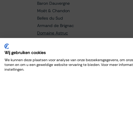
Baron Dauvergne
Moët & Chandon
Belles du Sud
Armand de Brignac
Domaine Astruc
Cantine Grasso
Paolo Manzone
Wij gebruiken cookies
Champagne Bollinger
We kunnen deze plaatsen voor analyse van onze bezoekersgegevens, om onze 
Braida
tonen en om u een geweldige website-ervaring te bieden. Voor meer informat
instellingen.
Baricci
Fanti
Caldora
Cellar de Capcanes
Cero
Charles Lafitte
Château Lagrange
Château Grand-Puy Ducasse
Château Lafon-Rochet