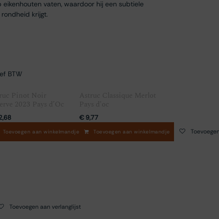
p eikenhouten vaten, waardoor hij een subtiele
ondheid krijgt.
ief BTW
ruc Pinot Noir
Astruc Classique Merlot
erve 2023 Pays d’Oc
Pays d'oc
2,68
€
9,77
Toevoegen aan verlanglijst
Toevoegen 
Toevoegen aan winkelmandje
Toevoegen aan winkelmandje
Toevoegen aan verlanglijst