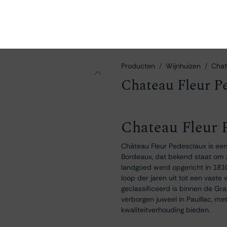
en
Ontdekken
Bestellen
Bezoeken
Contact
Producten
Wijnhuizen
Chat
Chateau Fleur P
Chateau Fleur 
Château Fleur Pedesclaux is een 
Bordeaux, dat bekend staat om z
landgoed werd opgericht in 1810
loop der jaren uit tot een vaste 
geclassificeerd is binnen de Gr
verborgen juweel in Pauillac, met
kwaliteitverhouding bieden.