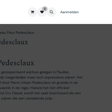
0
Aanmelden
eau Fleur Pedesclaux
edesclaux
Pedesclaux
gerespecteerd wijnhuis gelegen in Pauillac,
ijn toegankelijke maar toch expressieve wijnen. Het
 door Pierre Urbain Pedesclaux en groeide in de
waarde in de regio. Hoewel het niet officieel
and Cru Classé, wordt het vaak beschouwd als een
 wijnen die een uitstekende prijs-