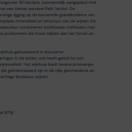
ngeveer 50 hectare, voornamelijk aangeplant met
et een kleiner aandeel Petit Verdot. De
gunstige ligging op de beroemde gravelbodems van
omplexe mineraliteit en structuur van de wijnen. De
Pedesclaux combineren traditionele methoden met
 produceren die trouw blijven aan het terroir en
wijnhuis geïnvesteerd in duurzame
ingen in de kelder, wat heeft geleid tot een
ijnkwaliteit. Het wijnhuis biedt tevens proeverijen
die geïnteresseerd zijn in de rijke geschiedenis en
achtige Bordeaux-wijnen.
ief BTW