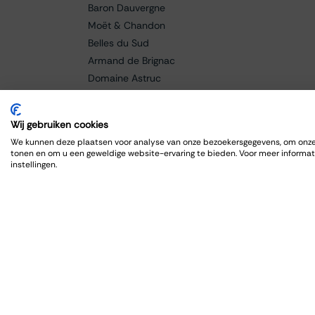
Baron Dauvergne
Moët & Chandon
Belles du Sud
Armand de Brignac
Domaine Astruc
Cantine Grasso
Paolo Manzone
Wij gebruiken cookies
Champagne Bollinger
We kunnen deze plaatsen voor analyse van onze bezoekersgegevens, om onze 
Braida
tonen en om u een geweldige website-ervaring te bieden. Voor meer informat
instellingen.
Baricci
Fanti
Caldora
Cellar de Capcanes
Cero
Charles Lafitte
Château Lagrange
Château Grand-Puy Ducasse
Château Lafon-Rochet