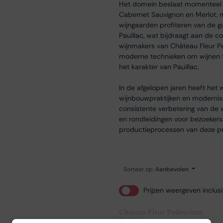
Het domein beslaat momenteel o
Cabernet Sauvignon en Merlot, m
wijngaarden profiteren van de 
Pauillac, wat bijdraagt aan de c
wijnmakers van Château Fleur 
moderne technieken om wijnen te
het karakter van Pauillac.
In de afgelopen jaren heeft het 
wijnbouwpraktijken en moderniser
consistente verbetering van de w
en rondleidingen voor bezoekers 
productieprocessen van deze pr
Sorteer op:
Aanbevolen
Prijzen weergeven inclus
Chateau Fleur Pedesclaux
Pauillac