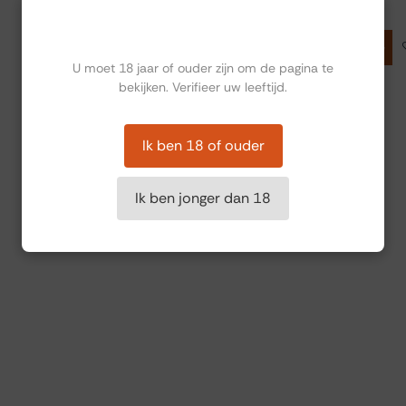
€
32,64
Ben jij ouder dan 18?
Toevoegen aan winkelmandje
U moet 18 jaar of ouder zijn om de pagina te
bekijken. Verifieer uw leeftijd.
Ik ben 18 of ouder
Ik ben jonger dan 18