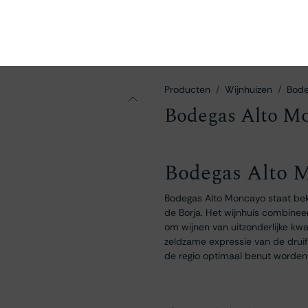
en
Ontdekken
Bestellen
Bezoeken
Contact
Producten
Wijnhuizen
Bode
Bodegas Alto M
Bodegas Alto 
Bodegas Alto Moncayo staat be
de Borja. Het wijnhuis combine
om wijnen van uitzonderlijke kwa
zeldzame expressie van de drui
de regio optimaal benut worden