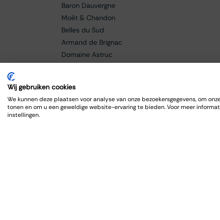
Baron Dauvergne
Moët & Chandon
Belles du Sud
Armand de Brignac
Domaine Astruc
Cantine Grasso
Paolo Manzone
Wij gebruiken cookies
Champagne Bollinger
We kunnen deze plaatsen voor analyse van onze bezoekersgegevens, om onze 
Braida
tonen en om u een geweldige website-ervaring te bieden. Voor meer informat
instellingen.
Baricci
Fanti
Caldora
Cellar de Capcanes
Cero
Charles Lafitte
Château Lagrange
Château Grand-Puy Ducasse
Château Lafon-Rochet