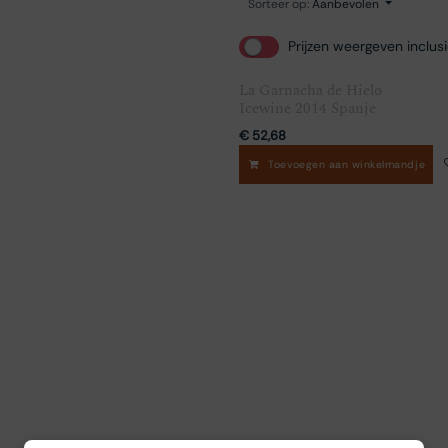
Sorteer op:
Aanbevolen
Prijzen weergeven inclus
La Garnacha de Hielo
Icewine 2014 Spanje
€
52,68
Toevoegen aan winkelmandje