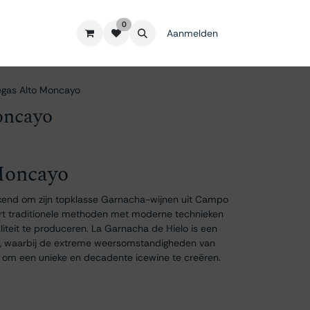
0
Aanmelden
gas Alto Moncayo
oncayo
Moncayo
kend om zijn topklasse Garnacha-wijnen uit Campo
ert traditionele methoden met moderne technieken
liteit te produceren. La Garnacha de Hielo is een
f, waarbij de extreme weersomstandigheden van
 om een unieke en decadente icewine te creëren.