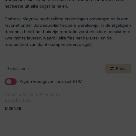
het beste uit elke oogst te halen.
Château Meyney heeft talloze erkenningen ontvangen en is een
favoriet onder Bordeaux-liefhebbers wereldwijd. In de afgelopen
decennia heeft het huis zijn reputatie versterkt door consistente
kwaliteit te leveren, waarbij elke fles het karakter en de
robuustheid van Saint-Estèphe weerspiegelt.
Sorteer op
Filters
Prijzen weergeven inclusief BTW
Chateau Meyney 2016 Saint
Estephe 3,0L
€
264,46