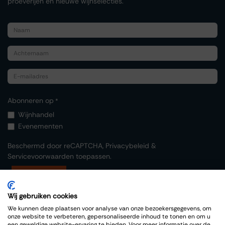
proeverijen en nieuwe wijnselecties.
Abonneren op
*
Wijnhandel
Evenementen
Beschermd door reCAPTCHA,
Privacybeleid
&
Servicevoorwaarden
toepassen.
Indienen
Wij gebruiken cookies
We kunnen deze plaatsen voor analyse van onze bezoekersgegevens, om
onze website te verbeteren, gepersonaliseerde inhoud te tonen en om u
een geweldige website-ervaring te bieden. Voor meer informatie over de