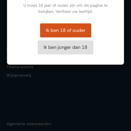
U moet 18 jaar of ouder zijn om de pagina te
Cadeaubonnen
bekijken. Verifieer uw leeftijd.
Bezoeken
Ik ben 18 of ouder
Winkel
Ik ben jonger dan 18
Bar 1717
Wijn & Spijs
Thema events
Wijnproeverij
Algemene voorwaarden